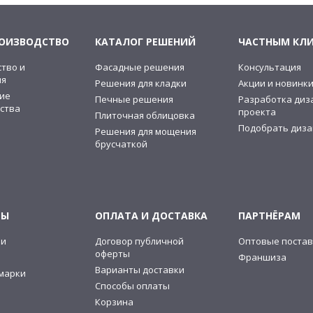
РОИЗВОДСТВО
КАТАЛОГ РЕШЕНИЙ
ЧАСТНЫМ КЛ
тво и
Фасадные решения
Консультация
ия
Решения для кладки
Акции и новинк
ие
Печные решения
Разработка диз
ства
проекта
Плиточная облицовка
Подобрать диза
Решения для мощения
брусчаткой
ТЫ
ОПЛАТА И ДОСТАВКА
ПАРТНЁРАМ
ии
Договор публичной
Оптовые постав
оферты
Франшиза
Варианты доставки
марки
Способы оплаты
Корзина