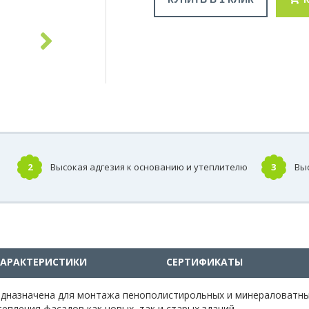
2
Высокая адгезия к основанию и утеплителю
3
Вы
ХАРАКТЕРИСТИКИ
СЕРТИФИКАТЫ
назначена для монтажа пенополистирольных и минераловатны
епления фасадов как новых, так и старых зданий.