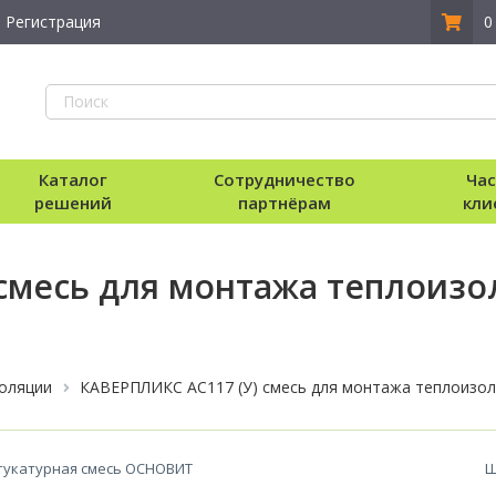
Регистрация
0
Каталог
Сотрудничество
Ча
решений
партнёрам
кли
 смесь для монтажа теплоиз
золяции
КАВЕРПЛИКС AC117 (У) смесь для монтажа теплоиз
тукатурная смесь ОСНОВИТ
Ш