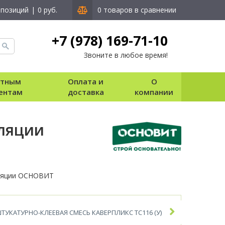
 позиций
|
0 руб.
0 товаров в сравнении
+7 (978) 169-71-10
Звоните в любое время!
стным
Оплата и
О
ентам
доставка
компании
оляции
оляции ОСНОВИТ
ТУКАТУРНО-КЛЕЕВАЯ СМЕСЬ КАВЕРПЛИКС ТС116 (У)