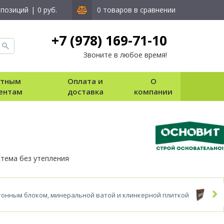
 позиций
|
0 руб.
0 товаров в сравнении
+7 (978) 169-71-10
Звоните в любое время!
стным
Оплата и
О
ентам
доставка
компании
тема без утепления
тонным блоком, минеральной ватой и клинкерной плиткой