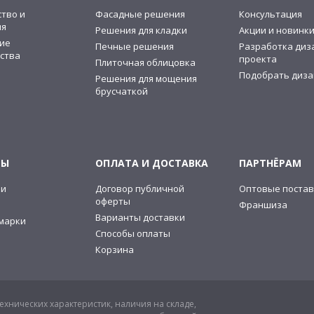
тво и
Фасадные решения
Консультация
ия
Решения для кладки
Акции и новинк
ие
Печные решения
Разработка диз
ства
проекта
Плиточная облицовка
Подобрать диза
Решения для мощения
брусчаткой
ТЫ
ОПЛАТА И ДОСТАВКА
ПАРТНЁРАМ
ии
Договор публичной
Оптовые постав
оферты
Франшиза
Варианты доставки
марки
Способы оплаты
Корзина
хнических характеристик, наличия на складе,