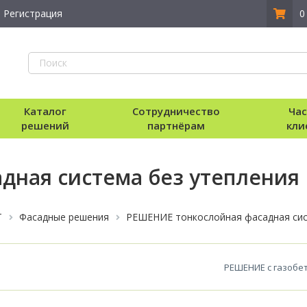
Регистрация
0
Каталог
Сотрудничество
Ча
решений
партнёрам
кли
дная система без утепления
Т
Фасадные решения
РЕШЕНИЕ тонкослойная фасадная сис
РЕШЕНИЕ с газобе