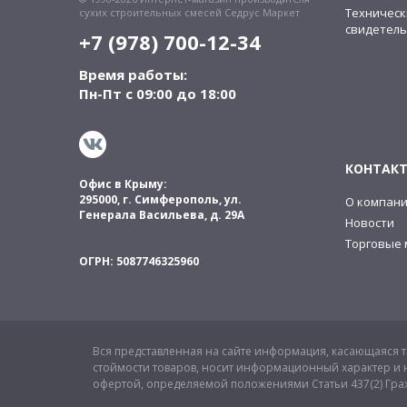
Техническ
сухих строительных смесей Седрус Маркет
свидетель
+7 (978) 700-12-34
Время работы:
Пн-Пт с 09:00 до 18:00
КОНТАК
Офис в Крыму:
295000, г. Симферополь, ул.
О компан
Генерала Васильева, д. 29А
Новости
Торговые 
ОГРН: 5087746325960
Вся представленная на сайте информация, касающаяся те
стоймости товаров, носит информационный характер и н
офертой, определяемой положениями Статьи 437(2) Гра