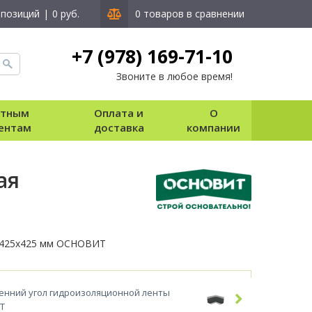
 позиций
|
0 руб.
0 товаров в сравнении
+7 (978) 169-71-10
Звоните в любое время!
стным
Оплата и
О
ентам
доставка
компании
ая
 425х425 мм ОСНОВИТ
ренний угол гидроизоляционной ленты
Т