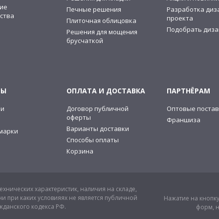
ие
Печные решения
Разработка диз
ства
проекта
Плиточная облицовка
Подобрать диза
Решения для мощения
брусчаткой
ТЫ
ОПЛАТА И ДОСТАВКА
ПАРТНЁРАМ
ии
Договор публичной
Оптовые постав
оферты
Франшиза
Варианты доставки
марки
Способы оплаты
Корзина
хнических характеристик, наличия на складе,
и при каких условияях не является публичной
Нажатие на кнопку
жданского кодекса РФ.
форм, н