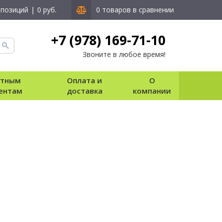
 позиций
|
0 руб.
0 товаров в сравнении
+7 (978) 169-71-10
Звоните в любое время!
стным
Оплата и
О
ентам
доставка
компании