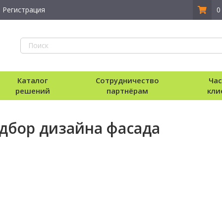
Регистрация
0
Каталог
Сотрудничество
Ча
решений
партнёрам
кли
дбор дизайна фасада