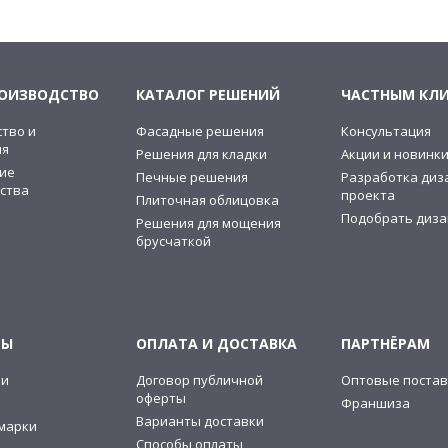
РОИЗВОДСТВО
КАТАЛОГ РЕШЕНИЙ
ЧАСТНЫМ КЛ
тво и
Фасадные решения
Консультация
ия
Решения для кладки
Акции и новинк
ие
Печные решения
Разработка диз
ства
проекта
Плиточная облицовка
Подобрать диза
Решения для мощения
брусчаткой
ТЫ
ОПЛАТА И ДОСТАВКА
ПАРТНЁРАМ
ии
Договор публичной
Оптовые постав
оферты
Франшиза
Варианты доставки
марки
Способы оплаты